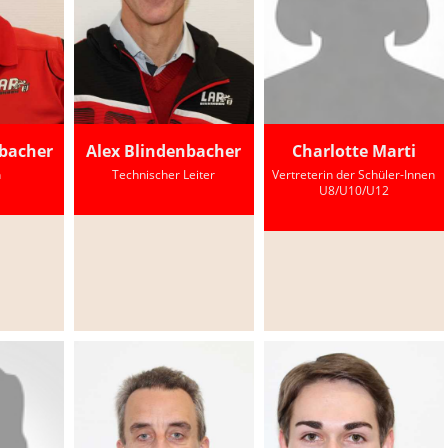
nbacher
Alex Blindenbacher
Charlotte Marti
h
Technischer Leiter
Vertreterin der Schüler-Innen
U8/U10/U12