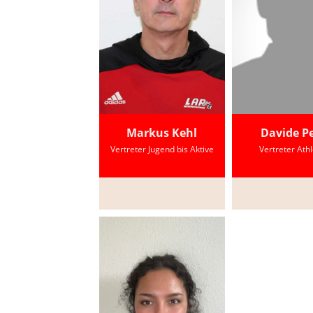
Markus Kehl
Davide P
Vertreter Jugend bis Aktive
Vertreter Ath