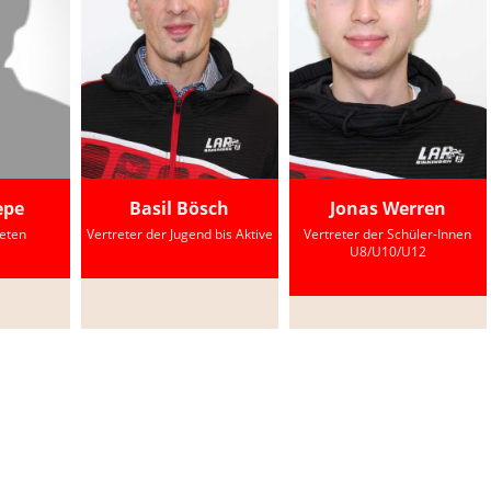
epe
Basil Bösch
Jonas Werren
leten
Vertreter der Jugend bis Aktive
Vertreter der Schüler-Innen
U8/U10/U12