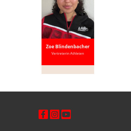
Zoe Blindenbacher
Vertreterin Athleten