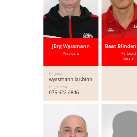
Jürg Wyssmann
Beat Blinde
Präsident
J+S Coac
Kassier
HP_email
wyssmann.lar.binningen@gmail.com
HP_Telefon
076 622 4846